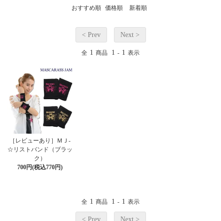
おすすめ順
価格順
新着順
< Prev
Next >
1
1
1
全
商品
-
表示
［レビューあり］ＭＪ-
☆リストバンド（ブラッ
ク）
700円(税込770円)
1
1
1
全
商品
-
表示
< Prev
Next >