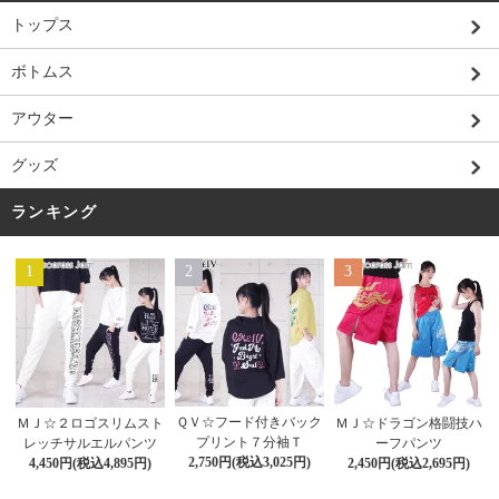
トップス
ボトムス
アウター
グッズ
ランキング
1
2
3
ＱＶ☆フード付きバック
ＭＪ☆２ロゴスリムスト
ＭＪ☆ドラゴン格闘技ハ
プリント７分袖Ｔ
レッチサルエルパンツ
ーフパンツ
2,750円(税込3,025円)
4,450円(税込4,895円)
2,450円(税込2,695円)