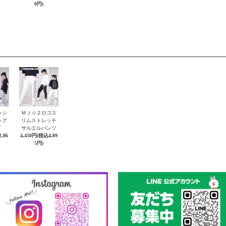
0円)
ッシ
ＭＪ☆２ロゴス
ッグ
リムストレッチ
Ｔ
サルエルパンツ
,86
4,450円(税込4,89
5円)