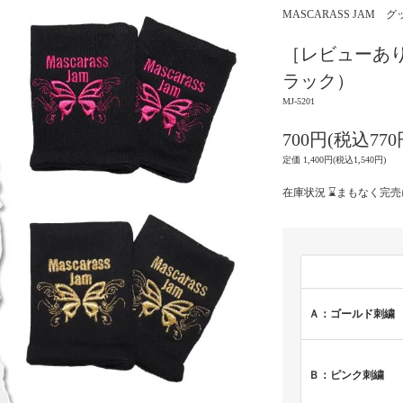
MASCARASS J
［レビューあ
ラック）
MJ-5201
700円(税込770
定価 1,400円(税込1,540円)
在庫状況 ⌛まもなく完
Ａ：ゴールド刺繍
Ｂ：ピンク刺繍