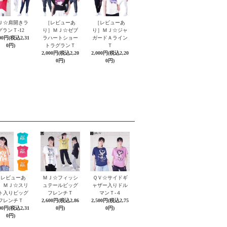
Ｊ☆肩開きラ
［レビューあ
［レビューあ
グランＴ-12
り］ＭＪ☆ゼブ
り］ＭＪ☆ジャ
100円(税込2,31
ラハートショー
ガードＡライン
0円)
トラグランＴ
Ｔ
2,000円(税込2,20
2,000円(税込2,20
0円)
0円)
［レビューあ
ＭＪ☆フィッシ
ＱＶ☆サイドギ
］ＭＪ☆スリ
ュテールビッグ
ャザー入りドル
ト入りビッグ
フレンチＴ
マンＴ-４
フレンチＴ
2,600円(税込2,86
2,500円(税込2,75
100円(税込2,31
0円)
0円)
0円)