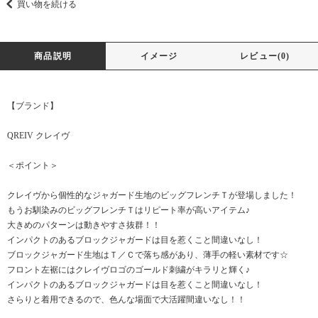
買い物を続ける
商品説明
イメージ
レビュー(0)
【ブランド】
QREIV クレイヴ
＜ポイント＞
クレイヴから個性的なジャガード生地のビッグフレンチＴが登場しました！
もうお馴染みのビッグフレンチＴはリピート率が高いアイテム♪
大きめのパターンは動きやすさ抜群！！
インパクトのあるブロックジャガードは目を惹くこと間違いなし！
ブロックジャガード生地はＴ／Ｃで落ち感があり、薄手の軽い素材です☆
フロント左裾にはクレイヴロゴのゴールド刺繍がキラリと輝く♪
インパクトのあるブロックジャガードは目を惹くこと間違いなし！
さらりと着用できるので、色んな場面で大活躍間違いなし！！